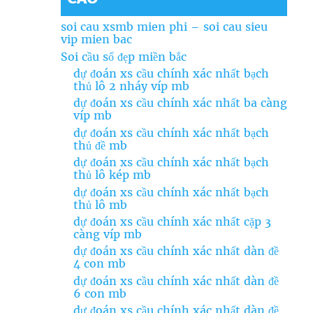
soi cau xsmb mien phi – soi cau sieu
vip mien bac
Soi cầu số đẹp miền bắc
dự đoán xs cầu chính xác nhất bạch
thủ lô 2 nháy víp mb
dự đoán xs cầu chính xác nhất ba càng
víp mb
dự đoán xs cầu chính xác nhất bạch
thủ đề mb
dự đoán xs cầu chính xác nhất bạch
thủ lô kép mb
dự đoán xs cầu chính xác nhất bạch
thủ lô mb
dự đoán xs cầu chính xác nhất cặp 3
càng víp mb
dự đoán xs cầu chính xác nhất dàn đề
4 con mb
dự đoán xs cầu chính xác nhất dàn đề
6 con mb
dự đoán xs cầu chính xác nhất dàn đề