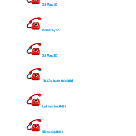
XS Max 4D
Power 6/55
XS Max 3D
TK Cầu Bạch thủ (MB)
Lật liên tục (MB)
Về cả cặp (MB)