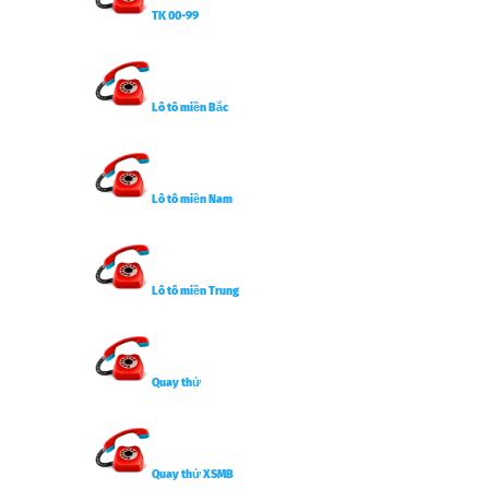
TK 00-99
Lô tô miền Bắc
Lô tô miền Nam
Lô tô miền Trung
Quay thử
Quay thử XSMB