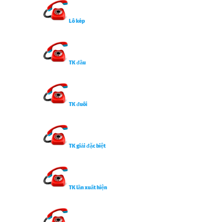
Lô kép
TK đầu
TK đuôi
TK giải đặc biệt
TK lần xuất hiện