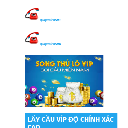
Quay thử XSMT
Quay thử XSMN
LẤY CẦU VÍP ĐỘ CHÍNH XÁC
CAO