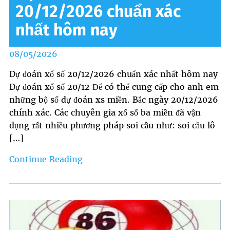
20/12/2026 chuẩn xác
nhất hôm nay
Posted
08/05/2026
on
Dự đoán xổ số 20/12/2026 chuẩn xác nhất hôm nay
Dự đoán xổ số 20/12 Để có thể cung cấp cho anh em
những bộ số dự đoán xs miền. Bắc ngày 20/12/2026
chính xác. Các chuyên gia xổ số ba miền đã vận
dụng rất nhiều phương pháp soi cầu như: soi cầu lô
[…]
Dự
Continue Reading
đoán
xổ
số
20/12/2026
chuẩn