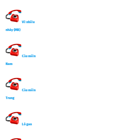
Về nhiều
nháy (MB)
Cầu miền
Nam
Cầu miền
Trung
Lô gan