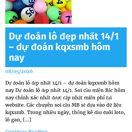
Dự đoán lô đẹp nhất 14/1
– dự đoán kqxsmb hôm
nay
Posted
08/05/2026
on
Dự đoán lô đẹp nhất 14/1 – dự đoán kqxsmb hôm
nay Dự đoán lô đẹp nhất 14/1. Soi cầu miền Bắc hôm
nay chính xác nhất được cập nhật miễn phí tại
website. Các chuyên soi cầu MB sẽ dựa vào dữ liệu
kqxsmb. Trong nhiều ngày, thống kê đầu đuôi loto,
lô gan, […]
Dự
Continue Reading