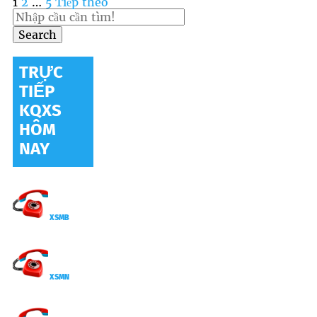
Điều
1
2
…
5
Tiếp theo
–
hướng
đoán
Search
bài
số
viết
kqxs
TRỰC
miền
TIẾP
bắc
KQXS
HÔM
NAY
XSMB
XSMN