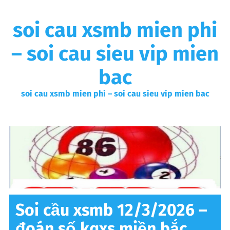
soi cau xsmb mien phi
– soi cau sieu vip mien
bac
soi cau xsmb mien phi – soi cau sieu vip mien bac
Soi cầu xsmb 12/3/2026 –
đoán số kqxs miền bắc