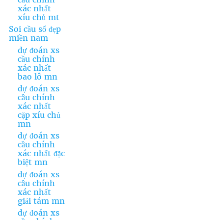
xác nhất
xíu chủ mt
Soi cầu số đẹp
miền nam
dự đoán xs
cầu chính
xác nhất
bao lô mn
dự đoán xs
cầu chính
xác nhất
cặp xíu chủ
mn
dự đoán xs
cầu chính
xác nhất đặc
biệt mn
dự đoán xs
cầu chính
xác nhất
giải tám mn
dự đoán xs