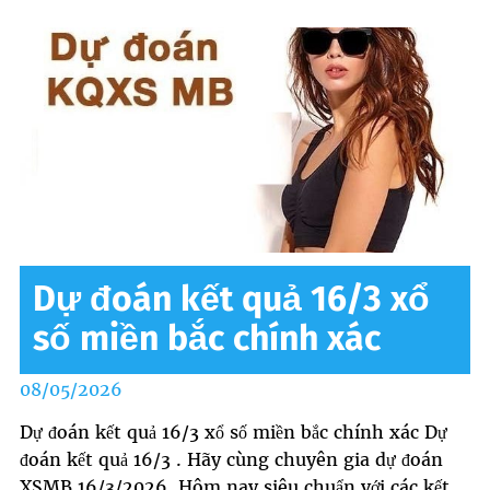
21/12/2026
–
Dự
đoán
xổ
số
miền
bắc
Dự đoán kết quả 16/3 xổ
số miền bắc chính xác
Posted
08/05/2026
on
Dự đoán kết quả 16/3 xổ số miền bắc chính xác Dự
đoán kết quả 16/3 . Hãy cùng chuyên gia dự đoán
XSMB 16/3/2026. Hôm nay siêu chuẩn với các kết