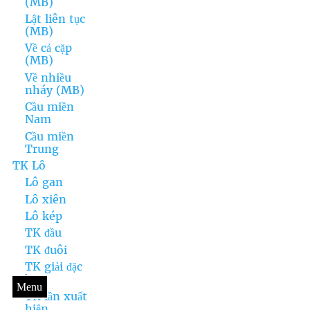
(MB)
Lật liên tục
(MB)
Về cả cặp
(MB)
Về nhiều
nháy (MB)
Cầu miền
Nam
Cầu miền
Trung
TK Lô
Lô gan
Lô xiên
Lô kép
TK đầu
TK đuôi
TK giải đặc
biệt
Menu
TK lần xuất
hiện