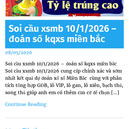
đoán
kqxsmb
hôm
Soi cầu xsmb 10/1/2026 –
nay
đoán số kqxs miền bắc
Posted
08/05/2026
on
Soi cầu xsmb 10/1/2026 – đoán số kqxs miền bắc
Soi cầu xsmb 10/1/2026 cung cấp chính xác và sớm
nhất kết quả dự đoán xổ số Miền Bắc cùng với phân
tích tổng hợp GĐB, lô VIP, lô gan, lô xiên, bạch thủ,
song thủ giúp anh em có thêm căn cứ để chọn […]
Soi
Continue Reading
cầu
xsmb
10/1/2026