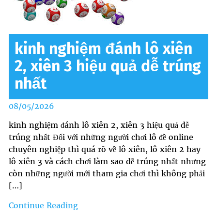
kqxsmb
hôm
nay
kinh nghiệm đánh lô xiên
2, xiên 3 hiệu quả dễ trúng
nhất
Posted
08/05/2026
on
kinh nghiệm đánh lô xiên 2, xiên 3 hiệu quả dễ
trúng nhất Đối với những người chơi lô đề online
chuyên nghiệp thì quá rõ về lô xiên, lô xiên 2 hay
lô xiên 3 và cách chơi làm sao dễ trúng nhất nhưng
còn những người mới tham gia chơi thì không phải
[…]
kinh
Continue Reading
nghiệm