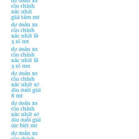
dự đoán xs
cầu chính
xác nhất
giải tám mt
dự đoán xs
cầu chính
xác nhất lô
3 số mt
dự đoán xs
cầu chính
xác nhất lô
3 số mn
dự đoán xs
cầu chính
xác nhất sớ
đầu đuôi giải
8 mt
dự đoán xs
cầu chính
xác nhất sớ
đầu đuôi giải
đặc biệt mt
dự đoán xs
cầu chính