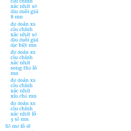
cầu chính
xác nhất sớ
đầu đuôi giải
8 mn
dự đoán xs
cầu chính
xác nhất sớ
đầu đuôi giải
đặc biệt mn
dự đoán xs
cầu chính
xác nhất
song thủ lô
mn
dự đoán xs
cầu chính
xác nhất
xíu chủ mn
dự đoán xs
cầu chính
xác nhất lô
3 số mn
Sổ mơ lô đề