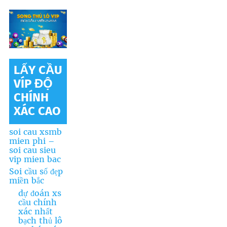
LẤY CẦU
VÍP ĐỘ
CHÍNH
XÁC CAO
soi cau xsmb
mien phi –
soi cau sieu
vip mien bac
Soi cầu số đẹp
miền bắc
dự đoán xs
cầu chính
xác nhất
bạch thủ lô