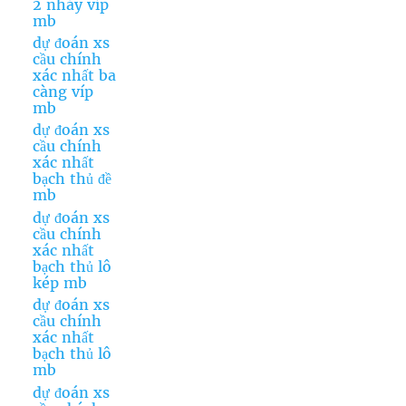
2 nháy víp
mb
dự đoán xs
cầu chính
xác nhất ba
càng víp
mb
dự đoán xs
cầu chính
xác nhất
bạch thủ đề
mb
dự đoán xs
cầu chính
xác nhất
bạch thủ lô
kép mb
dự đoán xs
cầu chính
xác nhất
bạch thủ lô
mb
dự đoán xs