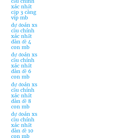
cầu chính
xác nhất
cặp 3 càng
víp mb
dự đoán xs
cầu chính
xác nhất
dàn đề 4
con mb
dự đoán xs
cầu chính
xác nhất
dàn đề 6
con mb
dự đoán xs
cầu chính
xác nhất
dàn đề 8
con mb
dự đoán xs
cầu chính
xác nhất
dàn đề 10
con mb