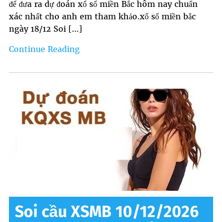
để đưa ra dự đoán xổ số miền Bắc hôm nay chuẩn
xác nhất cho anh em tham khảo.xổ số miền bắc
ngày 18/12 Soi […]
Dự
Continue Reading
đoán
xsmb
18/12/2026
–
Dự
đoán
xổ
số
miền
bắc
Soi cầu XSMB 10/12/2026