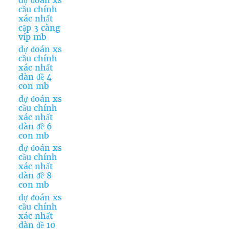
dự đoán xs
cầu chính
xác nhất
cặp 3 càng
víp mb
dự đoán xs
cầu chính
xác nhất
dàn đề 4
con mb
dự đoán xs
cầu chính
xác nhất
dàn đề 6
con mb
dự đoán xs
cầu chính
xác nhất
dàn đề 8
con mb
dự đoán xs
cầu chính
xác nhất
dàn đề 10