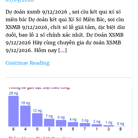
on
Dự đoán xsmb 9/12/2026 , soi cầu kết quả xổ số
miền bắc Dự đoán kết quả Xổ Số Miền Bắc, soi cầu
XSMB 9/12/2026, chốt số lô giải tám, đặc biệt đầu
đuôi, bao lô 2 số chính xác nhất. Dự Đoán XSMB
9/12/2026 Hãy cùng chuyên gia dự đoán XSMB
9/12/2026. Hôm nay […]
Dự
Continue Reading
đoán
xsmb
9/12/2026
,
soi
cầu
kết
quả
xổ