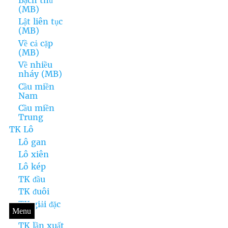
(MB)
Lật liên tục
(MB)
Về cả cặp
(MB)
Về nhiều
nháy (MB)
Cầu miền
Nam
Cầu miền
Trung
TK Lô
Lô gan
Lô xiên
Lô kép
TK đầu
TK đuôi
TK giải đặc
Menu
biệt
TK lần xuất