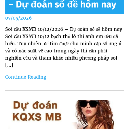
– Dự đoán số đề hôm nay
Posted
07/05/2026
on
Soi cầu XSMB 10/12/2026 – Dự đoán số đề hôm nay
Soi cầu XSMB 10/12 bạch thủ lô thì anh em đều đã
hiểu. Tuy nhiên, để tìm được cho mình cặp số ưng ý
và có xác suất về cao trong ngày thì cần phải
nghiên cứu và tham khảo nhiều phương pháp soi
[…]
Soi
Continue Reading
cầu
XSMB
10/12/2026
–
Dự
đoán
số