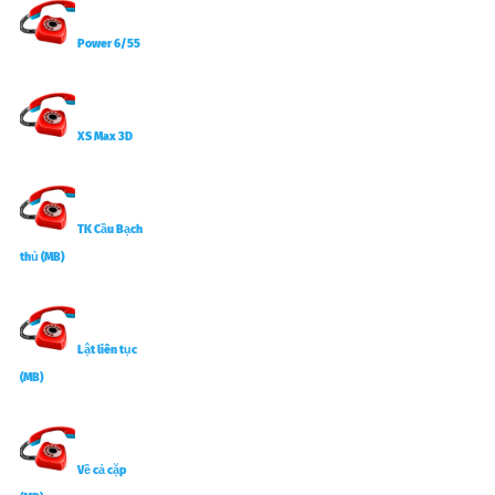
Power 6/55
XS Max 3D
TK Cầu Bạch
thủ (MB)
Lật liên tục
(MB)
Về cả cặp