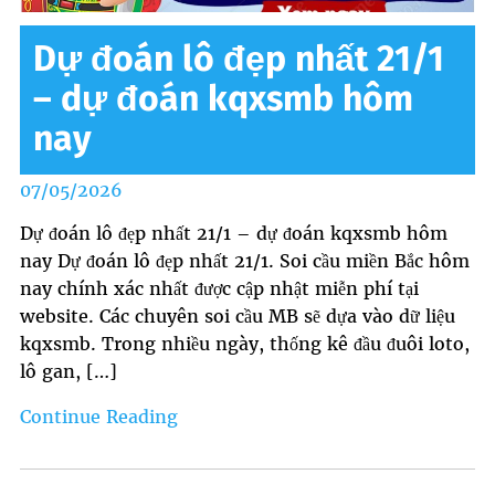
kqxsmb
hôm
Dự đoán lô đẹp nhất 21/1
nay
– dự đoán kqxsmb hôm
nay
Posted
07/05/2026
on
Dự đoán lô đẹp nhất 21/1 – dự đoán kqxsmb hôm
nay Dự đoán lô đẹp nhất 21/1. Soi cầu miền Bắc hôm
nay chính xác nhất được cập nhật miễn phí tại
website. Các chuyên soi cầu MB sẽ dựa vào dữ liệu
kqxsmb. Trong nhiều ngày, thống kê đầu đuôi loto,
lô gan, […]
Dự
Continue Reading
đoán
lô