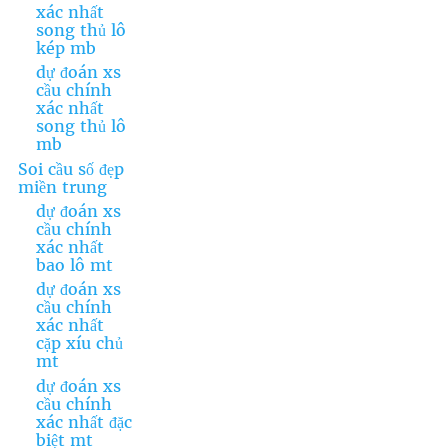
xác nhất
song thủ lô
kép mb
dự đoán xs
cầu chính
xác nhất
song thủ lô
mb
Soi cầu số đẹp
miền trung
dự đoán xs
cầu chính
xác nhất
bao lô mt
dự đoán xs
cầu chính
xác nhất
cặp xíu chủ
mt
dự đoán xs
cầu chính
xác nhất đặc
biệt mt