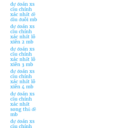
dự đoán xs
cầu chính
xác nhất đề
đầu đuôi mb
dự đoán xs
cầu chính
xác nhất lô
xiên 2 mb
dự đoán xs
cầu chính
xác nhất lô
xiên 3 mb
dự đoán xs
cầu chính
xác nhất lô
xiên 4 mb
dự đoán xs
cầu chính
xác nhất
song thủ đề
mb
dự đoán xs
cầu chính