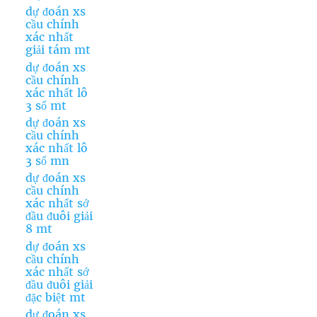
dự đoán xs
cầu chính
xác nhất
giải tám mt
dự đoán xs
cầu chính
xác nhất lô
3 số mt
dự đoán xs
cầu chính
xác nhất lô
3 số mn
dự đoán xs
cầu chính
xác nhất sớ
đầu đuôi giải
8 mt
dự đoán xs
cầu chính
xác nhất sớ
đầu đuôi giải
đặc biệt mt
dự đoán xs