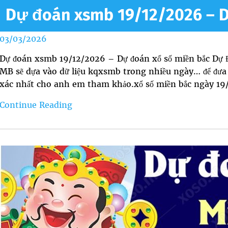
Dự đoán xsmb 19/12/2026 – D
Posted
03/03/2026
on
Dự đoán xsmb 19/12/2026 – Dự đoán xổ số miền bắc Dự
MB sẽ dựa vào dữ liệu kqxsmb trong nhiều ngày… để đưa
xác nhất cho anh em tham khảo.xổ số miền bắc ngày 19/
Dự
Continue Reading
đoán
xsmb
19/12/2026
–
Dự
đoán
xổ
số
miền