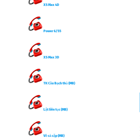
XS Max 4D
Power 6/55
XS Max 3D
TK Cầu Bạch thủ (MB)
Lật liên tục (MB)
Về cả cặp (MB)