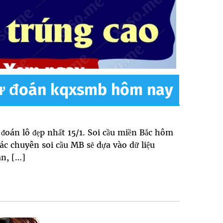
dự đoán kqxsmb hôm nay
oán lô đẹp nhất 15/1. Soi cầu miền Bắc hôm
ác chuyên soi cầu MB sẽ dựa vào dữ liệu
an, […]