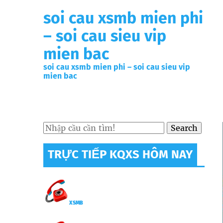
soi cau xsmb mien phi
– soi cau sieu vip
mien bac
soi cau xsmb mien phi – soi cau sieu vip
mien bac
Search
TRỰC TIẾP KQXS HÔM NAY
XSMB