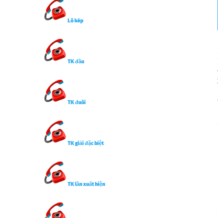
Lô kép
TK đầu
TK đuôi
TK giải đặc biệt
TK lần xuất hiện