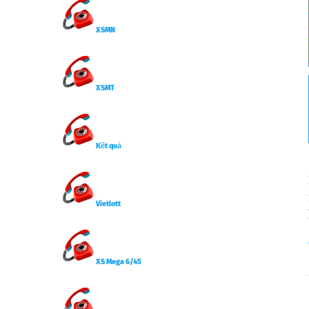
XSMN
XSMT
Kết quả
Vietlott
XS Mega 6/45