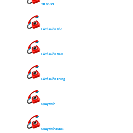
TK 00-99
Lô tô miền Bắc
Lô tô miền Nam
Lô tô miền Trung
Quay thử
Quay thử XSMB