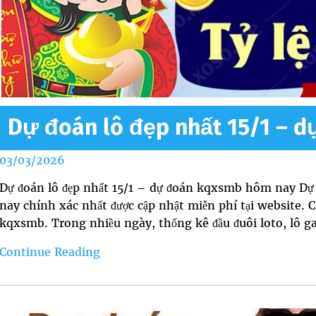
bắc
Dự đoán lô đẹp nhất 15/1 – 
Posted
03/03/2026
on
Dự đoán lô đẹp nhất 15/1 – dự đoán kqxsmb hôm nay Dự đ
nay chính xác nhất được cập nhật miễn phí tại website. C
kqxsmb. Trong nhiều ngày, thống kê đầu đuôi loto, lô g
Dự
Continue Reading
đoán
lô
đẹp