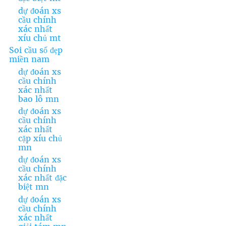
dự đoán xs
cầu chính
xác nhất
xíu chủ mt
Soi cầu số đẹp
miền nam
dự đoán xs
cầu chính
xác nhất
bao lô mn
dự đoán xs
cầu chính
xác nhất
cặp xíu chủ
mn
dự đoán xs
cầu chính
xác nhất đặc
biệt mn
dự đoán xs
cầu chính
xác nhất