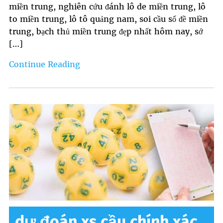
miền trung, nghiên cứu đánh lô de miền trung, lô
to miền trung, lô tô quảng nam, soi cầu số đề miền
trung, bạch thủ miền trung đẹp nhất hôm nay, sớ
[…]
dự
Continue Reading
đoán
xs
cầu
chính
xác
nhất
song
thủ
lô
mt
dự đoán xs cầu chính xác