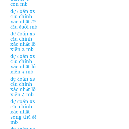
con mb
dự đoán xs
cầu chính
xác nhất đề
đầu đuôi mb
dự đoán xs
cầu chính
xác nhất lô
xiên 2 mb
dự đoán xs
cầu chính
xác nhất lô
xiên 3 mb
dự đoán xs
cầu chính
xác nhất lô
xiên 4 mb
dự đoán xs
cầu chính
xác nhất
song thủ đề
mb