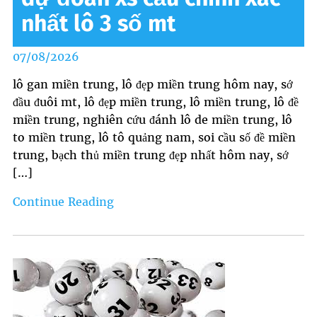
nhất lô 3 số mt
Posted
07/08/2026
on
lô gan miền trung, lô đẹp miền trung hôm nay, sớ
đầu đuôi mt, lô đẹp miền trung, lô miền trung, lô đề
miền trung, nghiên cứu đánh lô de miền trung, lô
to miền trung, lô tô quảng nam, soi cầu số đề miền
trung, bạch thủ miền trung đẹp nhất hôm nay, sớ
[…]
dự
Continue Reading
đoán
xs
cầu
chính
xác
nhất