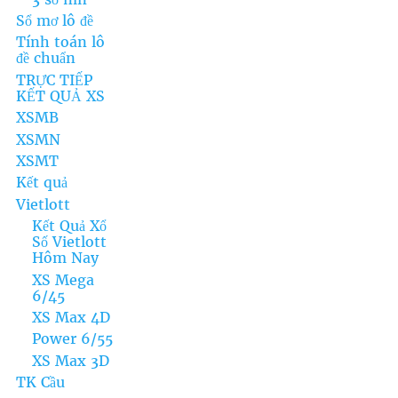
Sổ mơ lô đề
Tính toán lô
đề chuẩn
TRỰC TIẾP
KẾT QUẢ XS
XSMB
XSMN
XSMT
Kết quả
Vietlott
Kết Quả Xổ
Số Vietlott
Hôm Nay
XS Mega
6/45
XS Max 4D
Power 6/55
XS Max 3D
TK Cầu