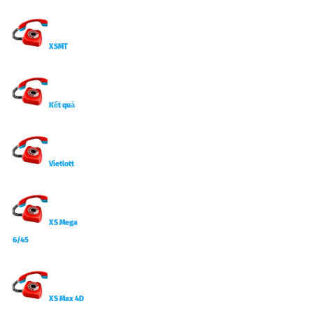
XSMT
Kết quả
Vietlott
XS Mega
6/45
XS Max 4D