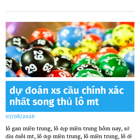
đoán
xs
cầu
chính
xác
nhất
xíu
chủ
mt
dự đoán xs cầu chính xác
nhất song thủ lô mt
Posted
07/08/2026
on
lô gan miền trung, lô đẹp miền trung hôm nay, sớ
đầu đuôi mt, lô đẹp miền trung, lô miền trung, lô đề