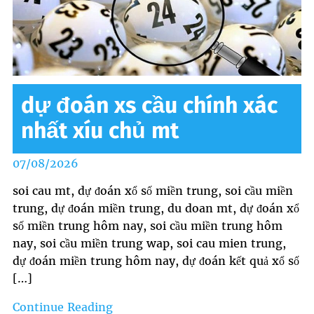
nhất
bao
lô
mt
dự đoán xs cầu chính xác
nhất xíu chủ mt
Posted
07/08/2026
on
soi cau mt, dự đoán xổ số miền trung, soi cầu miền
trung, dự đoán miền trung, du doan mt, dự đoán xổ
số miền trung hôm nay, soi cầu miền trung hôm
nay, soi cầu miền trung wap, soi cau mien trung,
dự đoán miền trung hôm nay, dự đoán kết quả xổ số
[…]
dự
Continue Reading