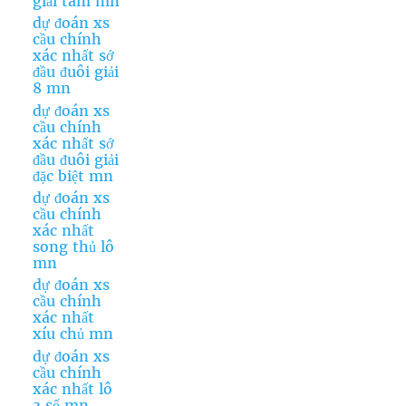
giải tám mn
dự đoán xs
cầu chính
xác nhất sớ
đầu đuôi giải
8 mn
dự đoán xs
cầu chính
xác nhất sớ
đầu đuôi giải
đặc biệt mn
dự đoán xs
cầu chính
xác nhất
song thủ lô
mn
dự đoán xs
cầu chính
xác nhất
xíu chủ mn
dự đoán xs
cầu chính
xác nhất lô
3 số mn