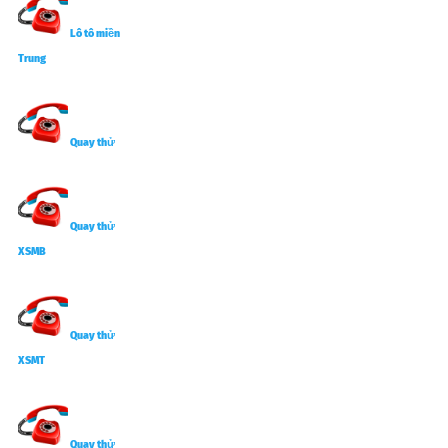
Lô tô miền
Trung
Quay thử
Quay thử
XSMB
Quay thử
XSMT
Quay thử