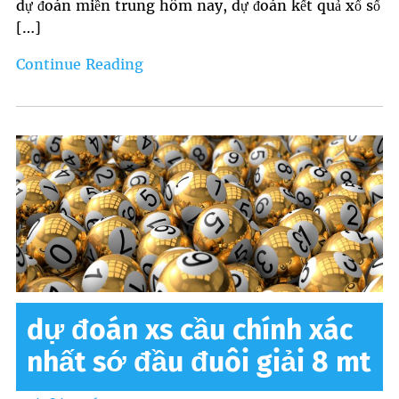
dự đoán miền trung hôm nay, dự đoán kết quả xổ số
[…]
dự
Continue Reading
đoán
xs
cầu
chính
xác
nhất
cặp
xíu
chủ
mt
dự đoán xs cầu chính xác
nhất sớ đầu đuôi giải 8 mt