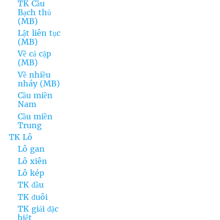
TK Cầu
Bạch thủ
(MB)
Lật liên tục
(MB)
Về cả cặp
(MB)
Về nhiều
nháy (MB)
Cầu miền
Nam
Cầu miền
Trung
TK Lô
Lô gan
Lô xiên
Lô kép
TK đầu
TK đuôi
TK giải đặc
biệt