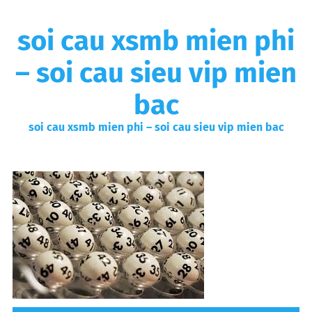
soi cau xsmb mien phi
– soi cau sieu vip mien
bac
soi cau xsmb mien phi – soi cau sieu vip mien bac